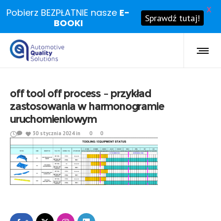
X
Pobierz BEZPŁATNIE nasze
E-
Sprawdź tutaj!
BOOKI
off tool off process – przykład
zastosowania w harmonogramie
uruchomieniowym
30 stycznia 2024
in
0
0