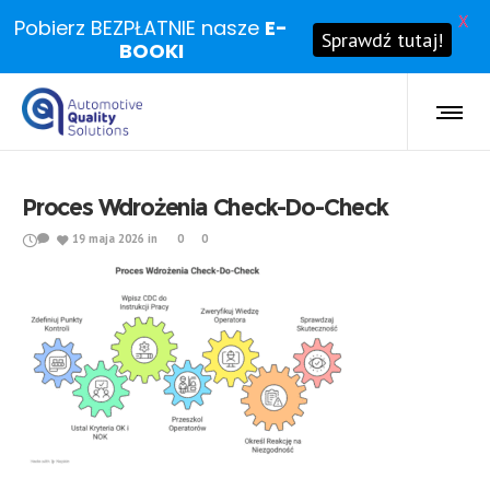
X
Pobierz BEZPŁATNIE nasze
E-
Sprawdź tutaj!
BOOKI
Proces Wdrożenia Check-Do-Check
19 maja 2026
in
0
0